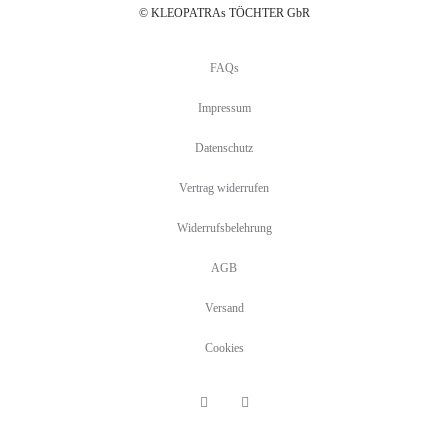
© KLEOPATRAs TÖCHTER GbR
FAQs
Impressum
Datenschutz
Vertrag widerrufen
Widerrufsbelehrung
AGB
Versand
Cookies
F
I
a
n
c
s
e
t