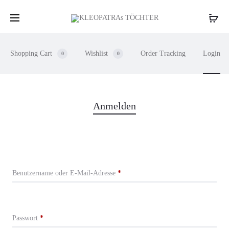
Shopping Cart
Wishlist
Order Tracking
Login
0
0
M
Anmelden
y
A
Erforderlich
Benutzername oder E-Mail-Adresse
*
c
c
Erforderlich
Passwort
*