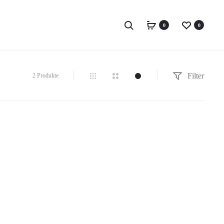
Search
0
0
Filter
Alle
2 Produkte
2 Ergebnisse
werden
angezeigt