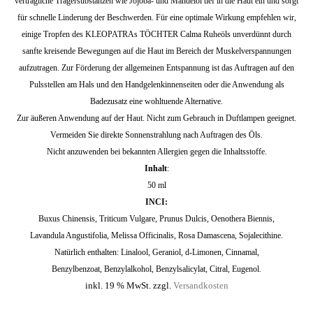
verträgliche Trägersubstanzen wie Jojoba- und Mandelöl tief in die Haut ein und sorgt
für schnelle Linderung der Beschwerden. Für eine optimale Wirkung empfehlen wir,
einige Tropfen des KLEOPATRAs TÖCHTER Calma Ruheöls unverdünnt durch
sanfte kreisende Bewegungen auf die Haut im Bereich der Muskelverspannungen
aufzutragen. Zur Förderung der allgemeinen Entspannung ist das Auftragen auf den
Pulsstellen am Hals und den Handgelenkinnenseiten oder die Anwendung als
Badezusatz eine wohltuende Alternative.
Zur äußeren Anwendung auf der Haut. Nicht zum Ge
brauch in Duftlampen geeignet.
Vermeiden Sie direkte Sonnenstrahlung nach Auftragen des Öls.
Nicht anzuwenden bei bekannten Allergien gegen die Inhaltsstoffe.
Inhalt
:
50 ml
INCI:
Buxus Chinensis, Triticum Vulgare, Prunus Dulcis, Oenothera Biennis,
Lavandula Angustifolia, Melissa Officinalis, Rosa Damascena, Sojalecithine.
Natürlich enthalten: Linalool, Geraniol, d-Limonen, Cinnamal,
Benzylbenzoat, Benzylalkohol, Benzylsalicylat, Citral, Eugenol.
inkl. 19 % MwSt.
zzgl.
Versandkosten