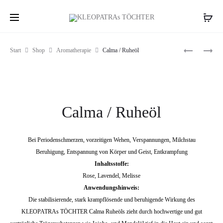
Produc
MAGICA
VIVA
Start
Shop
Aromatherapie
Calma / Ruheöl
/
/
naviga
KINDERW
GEBURTS
Calma / Ruheöl
Bei Periodenschmerzen, vorzeitigen Wehen, Verspannungen, Milchstau
Beruhigung, Entspannung von Körper und Geist, Entkrampfung
Inhaltsstoffe:
Rose, Lavendel, Melisse
Anwendungshinweis:
Die stabilisierende, stark krampflösende und beruhigende Wirkung des
KLEOPATRAs TÖCHTER Calma Ruheöls zieht durch hochwertige und gut