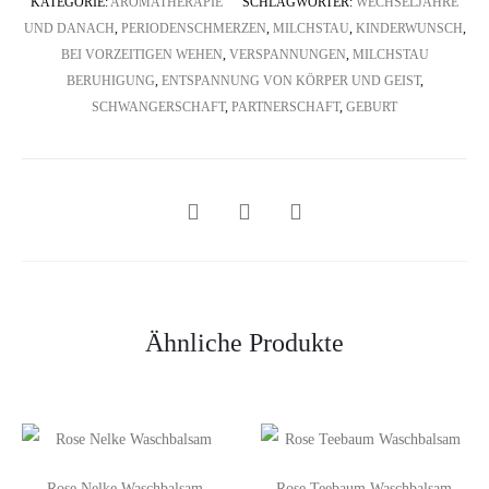
KATEGORIE:
AROMATHERAPIE
SCHLAGWÖRTER:
WECHSELJAHRE
UND DANACH
,
PERIODENSCHMERZEN
,
MILCHSTAU
,
KINDERWUNSCH
,
BEI VORZEITIGEN WEHEN
,
VERSPANNUNGEN
,
MILCHSTAU
BERUHIGUNG
,
ENTSPANNUNG VON KÖRPER UND GEIST
,
SCHWANGERSCHAFT
,
PARTNERSCHAFT
,
GEBURT
SHARE
Ähnliche Produkte
Rose Nelke Waschbalsam
Rose Teebaum Waschbalsam