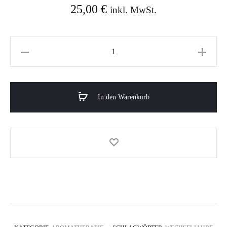
25,00
€
inkl. MwSt.
Calma
/
Ruheöl
Menge
In den Warenkorb