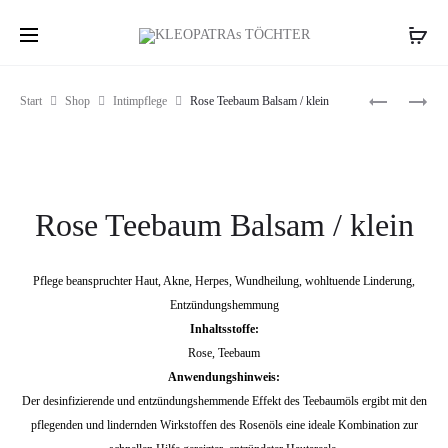
Produc
ROSE
ROSE
Start
Shop
Intimpflege
Rose Teebaum Balsam / klein
TEEBAUM
TEEBAUM
naviga
WASCHB
BALSAM
/
GROSS
Rose Teebaum Balsam / klein
Pflege beanspruchter Haut, Akne, Herpes, Wundheilung, wohltuende Linderung,
Entzündungshemmung
Inhaltsstoffe:
Rose, Teebaum
Anwendungshinweis:
Der desinfizierende und entzündungshemmende Effekt des Teebaumöls ergibt mit den
pflegenden und lindernden Wirkstoffen des Rosenöls
eine ideale Kombination zur