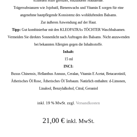
schnellen Hilfe gereizter, entzündeter Hautareale.
Trägersubstanzen wie Jojobaöl, Bienenwachs und Vitamin E sorgen für eine
angenehme hautpflegende Konsistenz des wohlduftenden Balsams.
Zur äußeren Anwendung auf der Haut.
Tipp:
Gut kombinierbar mit den KLEOPATRAs TÖCHTER Waschbalsamen.
Vermeiden Sie direktes Sonnenlicht nach Auftragen des Balsams. Nicht anzuwenden
bei bekannten Allergien gegen die Inhaltsstoffe.
Inhalt:
15 ml
INCI:
Buxus Chinensis, Hellanthus Annuus, Ceralan, Vitamin E Acetat, Betacarotinöl,
Ätherisches Öl Rose, Ätherisches Öl Teebaum. Natürlich enthalten: d-Limonen,
Linalool, Benzylalkohol, Citral, Geraniol
inkl. 19 % MwSt.
zzgl.
Versandkosten
21,00
€
inkl. MwSt.