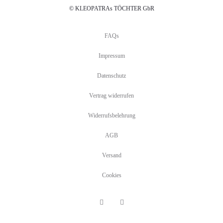
© KLEOPATRAs TÖCHTER GbR
FAQs
Impressum
Datenschutz
Vertrag widerrufen
Widerrufsbelehrung
AGB
Versand
Cookies
F
I
a
n
c
s