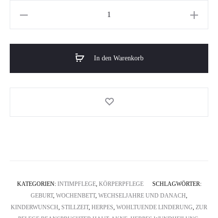
Rose
Teebaum
Balsam
/
In den Warenkorb
klein
Menge
KATEGORIEN:
INTIMPFLEGE
,
KÖRPERPFLEGE
SCHLAGWÖRTER:
GEBURT
,
WOCHENBETT
,
WECHSELJAHRE UND DANACH
,
KINDERWUNSCH
,
STILLZEIT
,
HERPES
,
WOHLTUENDE LINDERUNG
,
ZUR